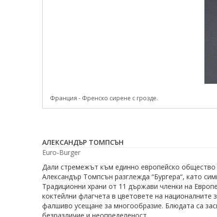
Франция - Френско сирене с грозде.
АЛЕКСАНДЪР ТОМПСЪН
Euro-Burger
Дали стремежът към единно европейско общество не
Александър Томпсън разглежда “Бургера“, като сим
Традиционни храни от 11 държави членки на Европе
коктейлни флагчета в цветовете на националните 
фалшиво усещане за многообразие. Блюдата са засне
безразличие и неопределеност.