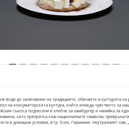
 води до заличаване на традициите, обичаите и културата на р
вол на консуматорската култура, който изяжда чувството за на
йския съюзса поднесени в хлебче за хамбургер и чинийка за едн
знамена, като препратка към националните символи, преврънати
ти в домашни условия, в гр. Есен, Германия. Неутралният сив, „