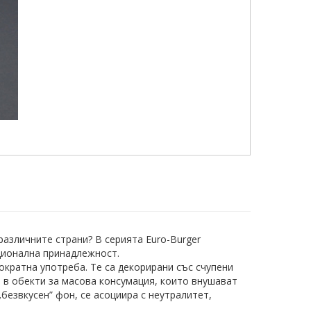
азличните страни? В серията Euro-Burger
ционална принадлежност.
ократна употреба. Tе са декорирани със счупени
 в обекти за масова консумация, които внушават
безвкусен” фон, се асоциира с неутралитет,