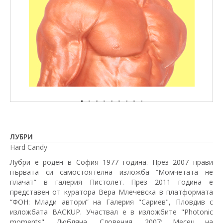
ЛУБРИ
Hard Candy
Лубри е роден в София 1977 година. През 2007 прави
първата си самостоятелна изложба “Момчетата не
плачат” в галерия Пистолет. През 2011 година е
представен от куратора Вера Млечевска в платформата
“ФОН: Млади автори” на Галерия "Сариев", Пловдив с
изложбата BACKUP. Участвал е в изложбите "Photonic
moments", Любляна, Словения, 2007; Месец на