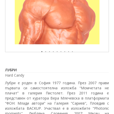
ЛУБРИ
Hard Candy
Лубри е роден в София 1977 година. През 2007 прави
първата си самостоятелна изложба “Момчетата не
плачат” в галерия Пистолет. През 2011 година е
представен от куратора Вера Млечевска в платформата
“ФОН: Млади автори” на Галерия "Сариев", Пловдив с
изложбата BACKUP. Участвал е в изложбите "Photonic
moments", Любляна, Словения, 2007; Месец на