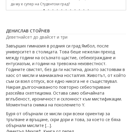
да му е супер на Студентски град?
съмишленици. Закратко заедно, веднъж в годината, в
завърши социология.
изолация от света, изискващ твърде много от нас.
ДЕНИСЛАВ СТОЙЧЕВ
Деветнайсет до двайсет и три
Завърших гимназия в родния си град Ямбол, после
университет в столицата. Това беше нежелан преход
между години на осъзнато щастие, себеизграждане и
ентусиазъм, и години на тревожна неизвестност.
Годините свистят, без да ги настигна, докато застоявам в
хаос от мисли и маниакална носталгия. Животът, от който
съм си взел отпуск, все едно никога не е съществувал.
Накрая дългоочакваното повторно себеоткриване
разсейва скептицизма. Остава само обичайната
вглъбеност, ироничност и склонност към мистификации.
Моментната снимка на поколението Y.
Буря от обърнали се мисли скри всеки ориентир за
тръгване и връщане, скри дори и това, за което се бяха
обърнали мислите […].
Димитър Михов*, Книга от пепел