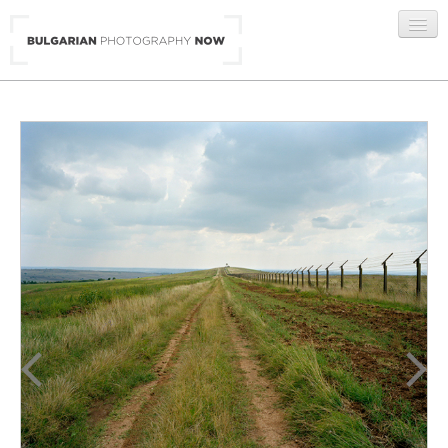
BG
/
ENG
ГАЛЕРИИ
АВТОРИ
ЗА НАС