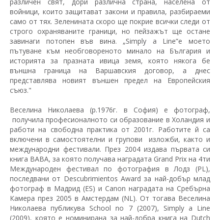
различен свят, дори различна страна, населена от
войници, които защитават закони и правила, разбираеми
само от тях. Зеленината скоро ще покрие всички следи от
строго охраняваните граници, но пейзажът ще остане
завинаги потопен във вина. „Simply a Line”е моето
пътуване към необговореното минало на България и
историята за празната ивица земя, която някога бе
външна граница на Варшавския договор, а днес
представлява новият външен предел на Европейския
съюз."
Веселина Николаева (р.1976г. в София) е фотограф,
получила професионалното си образование в Холандия и
работи на свободна практика от 2001г. Работите й са
включени в самостоятелни и групови изложби, както и
международни фестивали. През 2004 издава първата си
книга BABA, за която получава наградата Grand Prix на 4ти
Международен фестивал по фотография в Лодз (PL),
последвани от Descubrimientos Award за най-добър млад
фотограф в Мадрид (ES) и Canon наградата на Сребърна
Камера през 2005 в Амстердам (NL). От тогава Веселина
Николаева публикува School no 7 (2007), Simply a Line
(2009), която е номинирана за най-добра книга на Dutch