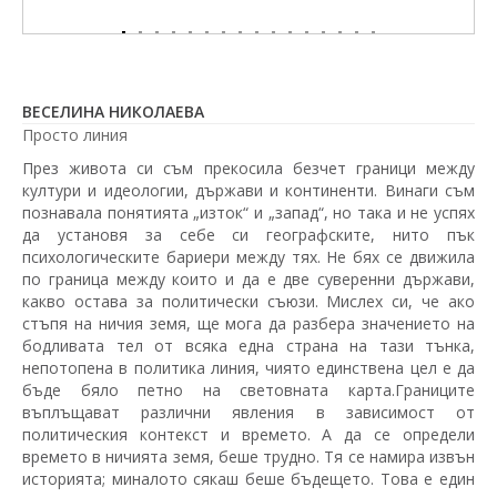
ВЕСЕЛИНА НИКОЛАЕВА
Просто линия
През живота си съм прекосила безчет граници между
култури и идеологии, държави и континенти. Винаги съм
познавала понятията „изток“ и „запад“, но така и не успях
да установя за себе си географските, нито пък
психологическите бариери между тях. Не бях се движила
по граница между които и да е две суверенни държави,
какво остава за политически съюзи. Мислех си, че ако
стъпя на ничия земя, ще мога да разбера значението на
бодливата тел от всяка една страна на тази тънка,
непотопена в политика линия, чиято единствена цел е да
бъде бяло петно на световната карта.Границите
въплъщават различни явления в зависимост от
политическия контекст и времето. А да се определи
времето в ничията земя, беше трудно. Тя се намира извън
историята; миналото сякаш беше бъдещето. Това е един