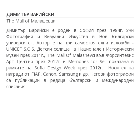
ДИМИТЪР ВАРИЙСКИ
The Mall of Малашевци
Димитър Варийски е роден в София през 1984г. Учи
Фотография и Визуални Изкуства в Нов Български
университет. Автор е на три самостоятелни изложби -
UNICEF S.O.S. Детски селища в Национален Исторически
музей през 2011г., The Mall Of Malashevci във Форсинтезис
Арт Център през 2012г. и Memories for Sell показана в
рамките на Sofia Design Week през 2012г. Носител на
награди от FIAP, Canon, Samsung и др. Негови фотографии
са публикации в редица български и международни
списания.