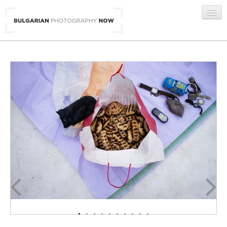
BG
/
ENG
ГАЛЕРИИ
АВТОРИ
ЗА НАС