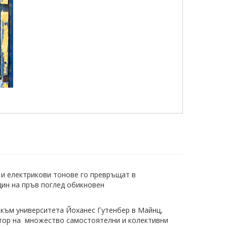
 и електрикови тонове го превръщат в
един на пръв поглед обикновен
а към университета Йоханес Гутенбер в Майнц,
втор на множество самостоятелни и колективни