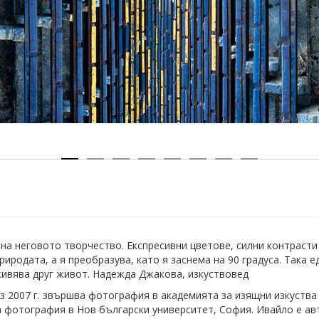
на неговото творчество. Експресивни цветове, силни контрасти
родата, а я преобразува, като я заснeма на 90 градуса. Така 
живява друг живот. Надежда Джакова, изкуствовед
ез 2007 г. звършва фотография в академията за изящни изкуств
а фотография в Нов български университет, София. Ивайло е а