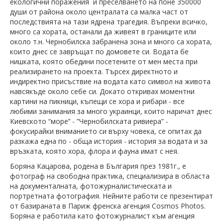
екологични поражения и преселването на поне 350000
души от района около централата са малка част от
последствията на тази ядрена трагедия. Въпреки всичко,
много са хората, останали да живеят в границите или
около т.н. Чернобилска забранена зона и много са хората,
които днес се завръщат по домовете си. Водата бе
нишката, която обедини посетените от мен места при
реализирането на проекта. Търсех директното и
индиректно присъствие на водата като символ на живота
навсякъде около себе си. Докато откривах моментни
картини на пикници, къпещи се хора и рибари - все
любими занимания за много украинци, които наричат днес
Киевското “море’’ - ”Чернобилската ривиера” -
фокусирайки вниманието си върху човека, се опитах да
разкажа една по - обща история - история за водата и за
връзката, която хора, флора и фауна имат с нея.
Боряна Кацарова, родена в България през 1981г., е
фотограф на свободна практика, специализира в областа
на документалната, фотожурналистическата и
портретната фотография. Нейните работи се презентират
от базираната в Париж френска агeнция Cosmos Photos.
Боряна е работила като фотожурналист към aгенция