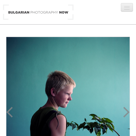
BG
/
ENG
ГАЛЕРИИ
АВТОРИ
ЗА НАС